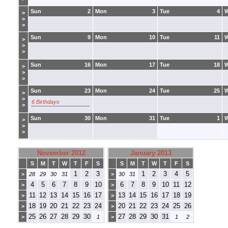
Sun
2
Mon
3
Tue
4
>
>
>
Sun
9
Mon
10
Tue
11
>
>
>
Sun
16
Mon
17
Tue
18
>
>
>
Sun
23
Mon
24
Tue
25
>
>
6 Birthdays
>
Sun
30
Mon
31
Tue
1
>
>
>
November 2012
January 2013
S
M
T
W
T
F
S
S
M
T
W
T
F
S
1
2
3
1
2
3
4
5
>
28
29
30
31
>
30
31
4
5
6
7
8
9
10
6
7
8
9
10
11
12
>
>
11
12
13
14
15
16
17
13
14
15
16
17
18
19
>
>
18
19
20
21
22
23
24
20
21
22
23
24
25
26
>
>
25
26
27
28
29
30
27
28
29
30
31
>
1
>
1
2